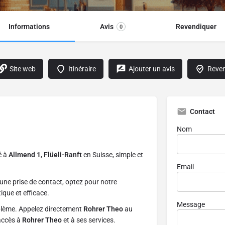
Informations
Avis
Revendiquer
0
Site web
Itinéraire
Ajouter un avis
Reven
Contact
Nom
sé à
Allmend 1
,
Flüeli-Ranft
en Suisse, simple et
Email
une prise de contact, optez pour notre
ique et efficace.
Message
blème. Appelez directement
Rohrer Theo
au
 accès à
Rohrer Theo
et à ses services.