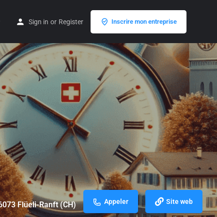
Sign in
or
Register
Inscrire mon entreprise
Appeler
Site web
6073 Flüeli-Ranft (CH)