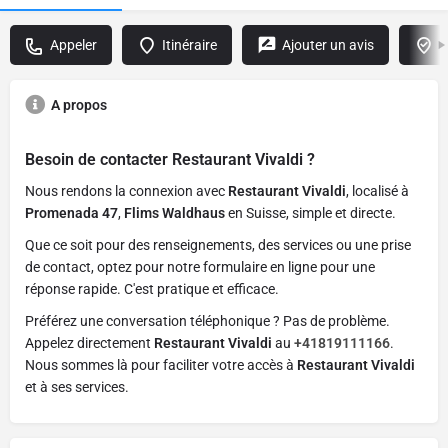
Appeler
Itinéraire
Ajouter un avis
R
A propos
Besoin de contacter
Restaurant Vivaldi
?
Nous rendons la connexion avec
Restaurant Vivaldi
, localisé à
Promenada 47
,
Flims Waldhaus
en Suisse, simple et directe.
Que ce soit pour des renseignements, des services ou une prise
de contact, optez pour notre formulaire en ligne pour une
réponse rapide. C'est pratique et efficace.
Préférez une conversation téléphonique ? Pas de problème.
Appelez directement
Restaurant Vivaldi
au
+41819111166
.
Nous sommes là pour faciliter votre accès à
Restaurant Vivaldi
et à ses services.