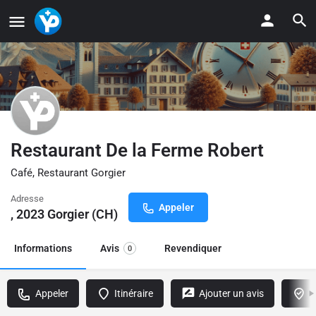
Restaurant De la Ferme Robert
Café, Restaurant Gorgier
Adresse
Appeler
, 2023 Gorgier (CH)
Informations
Avis
Revendiquer
0
Appeler
Itinéraire
Ajouter un avis
R