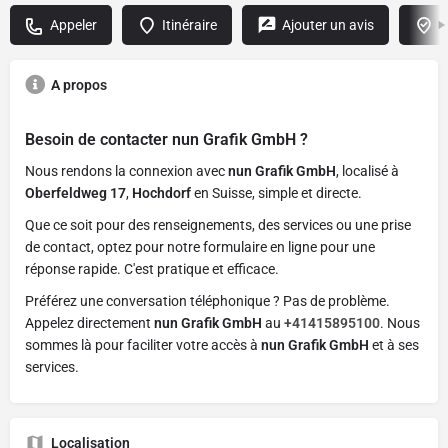
Appeler
Itinéraire
Ajouter un avis
R
A propos
Besoin de contacter
nun Grafik GmbH
?
Nous rendons la connexion avec
nun Grafik GmbH
, localisé à
Oberfeldweg 17
,
Hochdorf
en Suisse, simple et directe.
Que ce soit pour des renseignements, des services ou une prise
de contact, optez pour notre formulaire en ligne pour une
réponse rapide. C'est pratique et efficace.
Préférez une conversation téléphonique ? Pas de problème.
Appelez directement
nun Grafik GmbH
au
+41415895100
. Nous
sommes là pour faciliter votre accès à
nun Grafik GmbH
et à ses
services.
Localisation