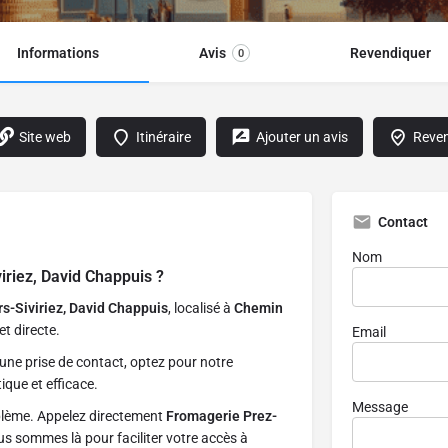
Informations
Avis
Revendiquer
0
Site web
Itinéraire
Ajouter un avis
Reven
Contact
Nom
iriez, David Chappuis
?
s-Siviriez, David Chappuis
, localisé à
Chemin
et directe.
Email
une prise de contact, optez pour notre
ique et efficace.
Message
blème. Appelez directement
Fromagerie Prez-
us sommes là pour faciliter votre accès à