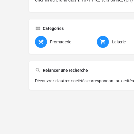
Chemin du Grand Clos 1, 1677 Prez-vers-Siviriez (CH)
Categories
Fromagerie
Laiterie
Relancer une recherche
Découvrez d'autres sociétés correspondant aux critè