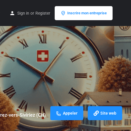
Sign in
or
Register
Inscrire mon entreprise
Appeler
Site web
rez-vers-Siviriez (CH)