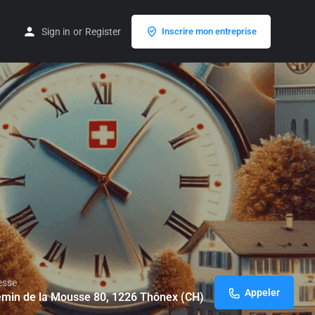
Sign in
or
Register
Inscrire mon entreprise
esse
Appeler
min de la Mousse 80, 1226 Thônex (CH)