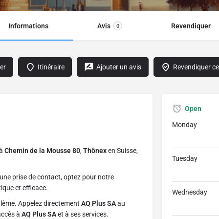
Informations
Avis
Revendiquer
0
er
Itinéraire
Ajouter un avis
Revendiquer cet
Open
Monday
 à
Chemin de la Mousse 80
,
Thônex
en Suisse,
Tuesday
une prise de contact, optez pour notre
ique et efficace.
Wednesday
blème. Appelez directement
AQ Plus SA
au
 accès à
AQ Plus SA
et à ses services.