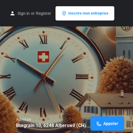
Sign in
or
Register
Inscrire mon entreprise
Adresse
Appeler
Burgrain 10, 6248 Alberswil (CH)