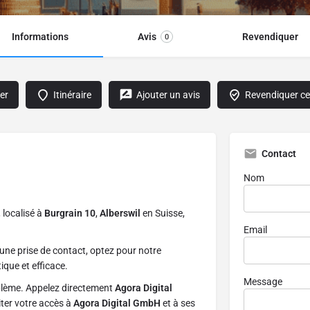
Informations
Avis
Revendiquer
0
er
Itinéraire
Ajouter un avis
Revendiquer cet
Contact
Nom
, localisé à
Burgrain 10
,
Alberswil
en Suisse,
Email
une prise de contact, optez pour notre
ique et efficace.
Message
blème. Appelez directement
Agora Digital
iter votre accès à
Agora Digital GmbH
et à ses