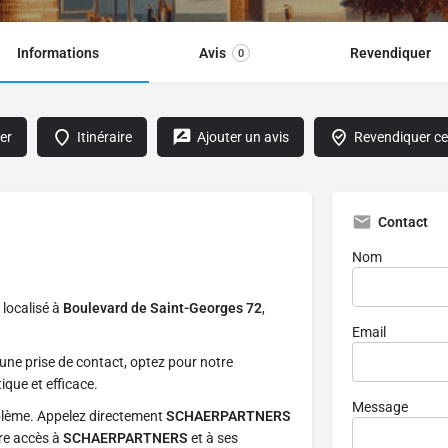
Informations
Avis
Revendiquer
0
er
Itinéraire
Ajouter un avis
Revendiquer cet
Contact
Nom
, localisé à
Boulevard de Saint-Georges 72
,
Email
une prise de contact, optez pour notre
ique et efficace.
Message
blème. Appelez directement
SCHAERPARTNERS
tre accès à
SCHAERPARTNERS
et à ses