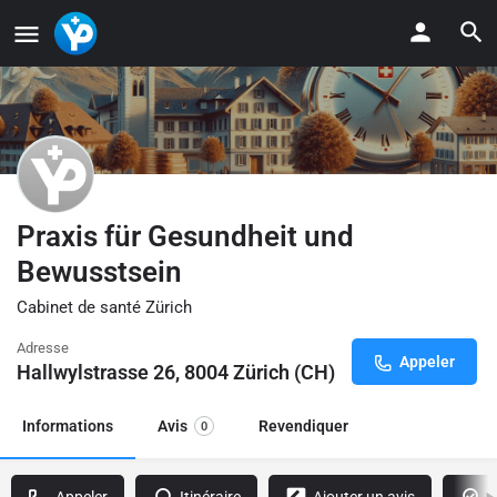
Praxis für Gesundheit und
Bewusstsein
Cabinet de santé Zürich
Adresse
Appeler
Hallwylstrasse 26, 8004 Zürich (CH)
Informations
Avis
Revendiquer
0
Appeler
Itinéraire
Ajouter un avis
R