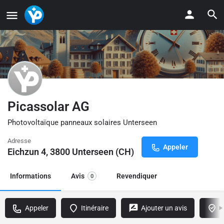
Picassolar AG
Photovoltaïque panneaux solaires Unterseen
Adresse
Appeler
Eichzun 4, 3800 Unterseen (CH)
Informations
Avis
Revendiquer
0
Appeler
Itinéraire
Ajouter un avis
R