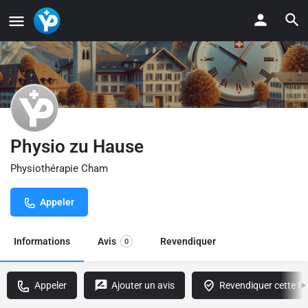
Physio zu Hause
Physiothérapie Cham
Appeler
Informations
Avis
Revendiquer
0
Appeler
Ajouter un avis
Revendiquer cette fi