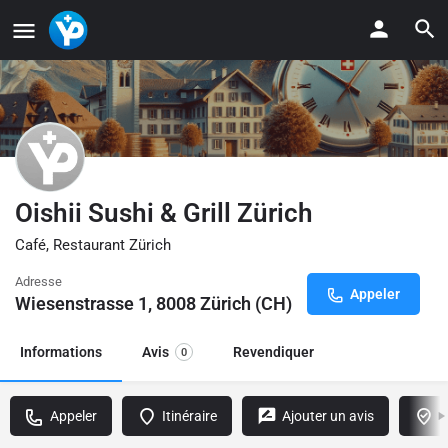
Oishii Sushi & Grill Zürich
Café, Restaurant Zürich
Adresse
Appeler
Wiesenstrasse 1, 8008 Zürich (CH)
Informations
Avis
Revendiquer
0
Appeler
Itinéraire
Ajouter un avis
R