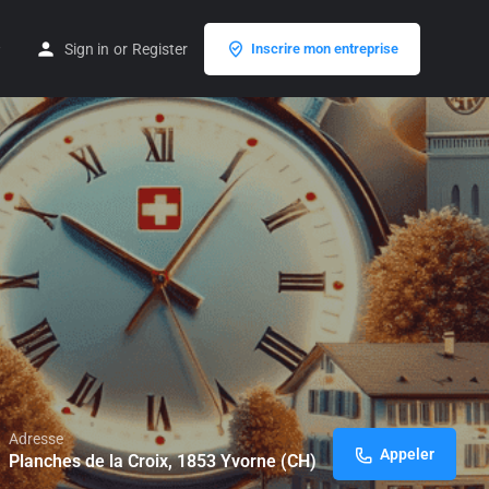
Sign in
or
Register
Inscrire mon entreprise
Adresse
Appeler
Planches de la Croix, 1853 Yvorne (CH)