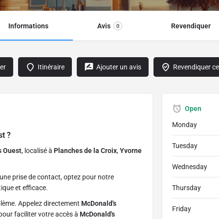
Informations
Avis
Revendiquer
0
er
Itinéraire
Ajouter un avis
Revendiquer cet
Open
Monday
st
?
Tuesday
s Ouest
, localisé à
Planches de la Croix
,
Yvorne
Wednesday
une prise de contact, optez pour notre
ique et efficace.
Thursday
blème. Appelez directement
McDonald's
Friday
our faciliter votre accès à
McDonald's