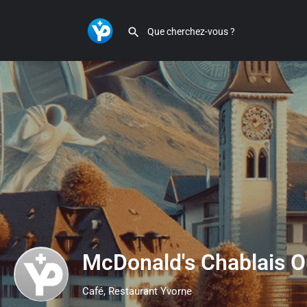
McDonald's Chablais O
Café, Restaurant Yvorne