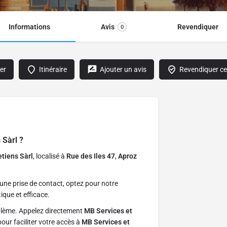
Informations
Avis
Revendiquer
0
er
Itinéraire
Ajouter un avis
Revendiquer cet
 Sàrl
?
etiens Sàrl
, localisé à
Rue des Iles 47
,
Aproz
une prise de contact, optez pour notre
ique et efficace.
blème. Appelez directement
MB Services et
ur faciliter votre accès à
MB Services et