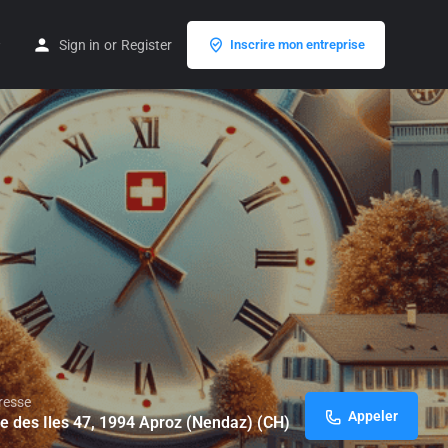
Sign in
or
Register
Inscrire mon entreprise
resse
Appeler
e des Iles 47, 1994 Aproz (Nendaz) (CH)