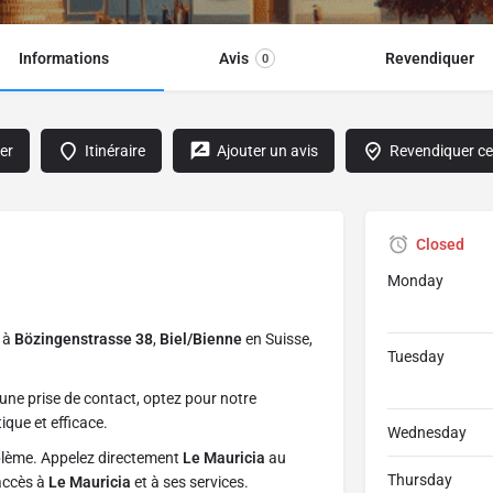
Informations
Avis
Revendiquer
0
er
Itinéraire
Ajouter un avis
Revendiquer cet
Closed
Monday
é à
Bözingenstrasse 38
,
Biel/Bienne
en Suisse,
Tuesday
une prise de contact, optez pour notre
ique et efficace.
Wednesday
blème. Appelez directement
Le Mauricia
au
Thursday
 accès à
Le Mauricia
et à ses services.