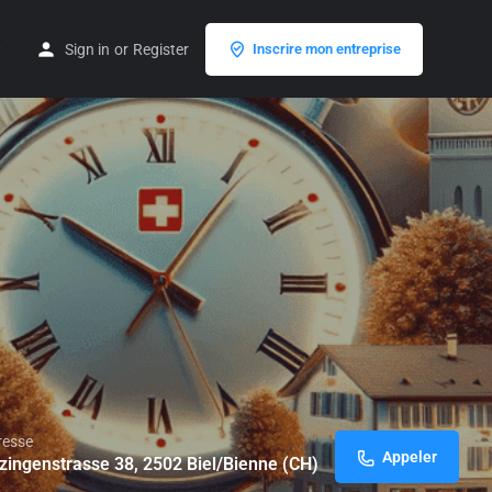
Sign in
or
Register
Inscrire mon entreprise
resse
Appeler
zingenstrasse 38, 2502 Biel/Bienne (CH)