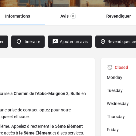
Informations
Avis
Revendiquer
0
er
Itinéraire
Ajouter un avis
Revendiquer cet
Closed
Monday
Tuesday
ocalisé à
Chemin de l'Abbé-Maignon 3
,
Bulle
en
Wednesday
une prise de contact, optez pour notre
ique et efficace.
Thursday
blème. Appelez directement
le 5ème Élément
Friday
tre accès à
le 5ème Élément
et à ses services.