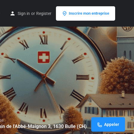
Sign in
or
Register
Inscrire mon entreprise
se
Appeler
in de l'Abbé-Maignon 3, 1630 Bulle (CH)