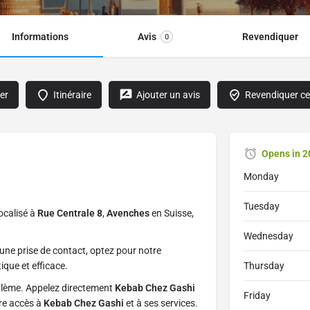
Informations
Avis
Revendiquer
0
er
Itinéraire
Ajouter un avis
Revendiquer cet
Opens in 2
Monday
Tuesday
localisé à
Rue Centrale 8
,
Avenches
en Suisse,
Wednesday
une prise de contact, optez pour notre
ique et efficace.
Thursday
blème. Appelez directement
Kebab Chez Gashi
Friday
tre accès à
Kebab Chez Gashi
et à ses services.