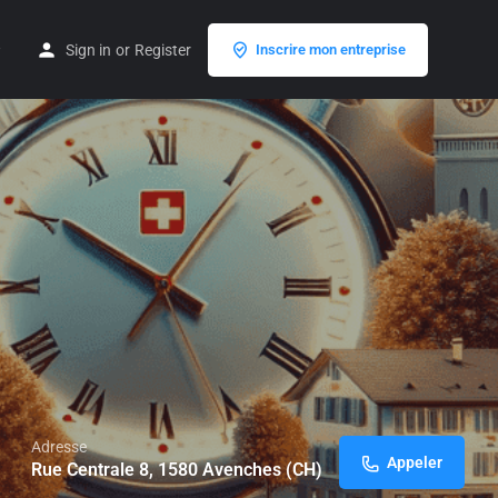
Sign in
or
Register
Inscrire mon entreprise
Adresse
Appeler
Rue Centrale 8, 1580 Avenches (CH)