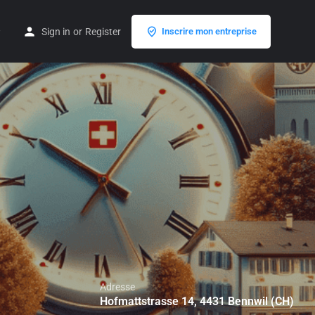
Sign in
or
Register
Inscrire mon entreprise
Adresse
Hofmattstrasse 14, 4431 Bennwil (CH)