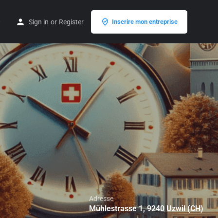
Sign in
or
Register
Inscrire mon entreprise
Adresse
Mühlestrasse 1, 9240 Uzwil (CH)