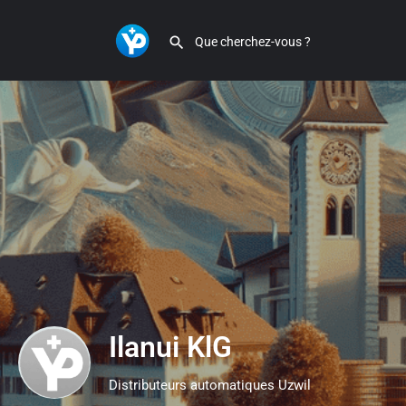
Ilanui KlG
Distributeurs automatiques Uzwil