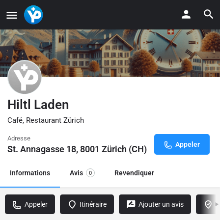
Hiltl Laden
Café, Restaurant Zürich
Adresse
Appeler
St. Annagasse 18, 8001 Zürich (CH)
Informations
Avis
Revendiquer
0
Appeler
Itinéraire
Ajouter un avis
R