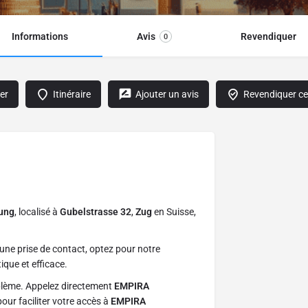
Informations
Avis
Revendiquer
0
er
Itinéraire
Ajouter un avis
Revendiquer cet
ung
, localisé à
Gubelstrasse 32
,
Zug
en Suisse,
une prise de contact, optez pour notre
ique et efficace.
blème. Appelez directement
EMPIRA
ur faciliter votre accès à
EMPIRA