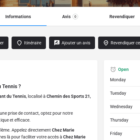
Informations
Avis
Revendiquer
0
er
Itinéraire
Ajouter un avis
Revendiquer cet
Open
Monday
u Tennis
?
Tuesday
ant du Tennis
, localisé à
Chemin des Sports 21
,
Wednesday
une prise de contact, optez pour notre
ique et efficace.
Thursday
blème. Appelez directement
Chez Marie
Friday
s là pour faciliter votre accès à
Chez Marie