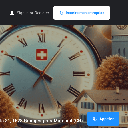
Sign in
or
Register
Inscrire mon entreprise
Appeler
ts 21, 1523 Granges-près-Marnand (CH)