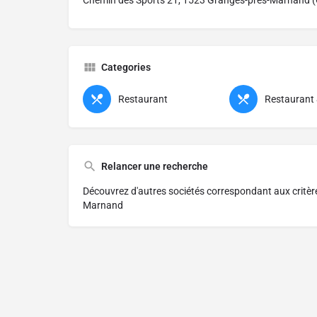
Chemin des Sports 21, 1523 Granges-près-Marnand 
Categories
Restaurant
Restaurant
Relancer une recherche
Découvrez d'autres sociétés correspondant aux critè
Marnand