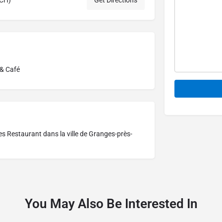
(CH)
Get Directions
 & Café
Alternative:
res
Restaurant dans la ville de Granges-près-
You May Also Be Interested In