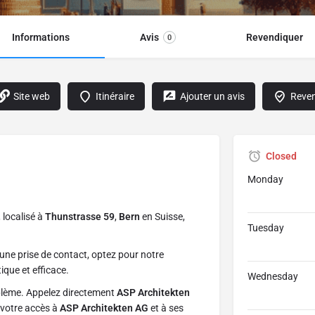
Informations
Avis
Revendiquer
0
Site web
Itinéraire
Ajouter un avis
Reven
Closed
Monday
, localisé à
Thunstrasse 59
,
Bern
en Suisse,
Tuesday
une prise de contact, optez pour notre
ique et efficace.
Wednesday
blème. Appelez directement
ASP Architekten
 votre accès à
ASP Architekten AG
et à ses