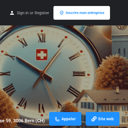
Sign in
or
Register
Inscrire mon entreprise
Appeler
Site web
se 59, 3006 Bern (CH)