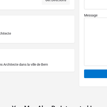
Get Directions
Message
chitecte
res
Architecte dans la ville de Bern
Alternative: