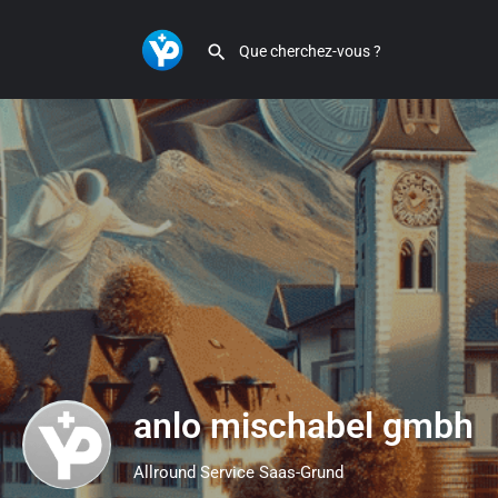
anlo mischabel gmbh
Allround Service Saas-Grund