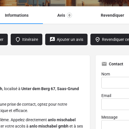
Informations
Avis
Revendiquer
0
er
Itinéraire
Ajouter un avis
Revendiquer cet
Contact
Nom
bh
, localisé à
Unter dem Berg 67
,
Saas-Grund
Email
une prise de contact, optez pour notre
ique et efficace.
Message
blème. Appelez directement
anlo mischabel
ter votre accès à
anlo mischabel gmbh
et à ses