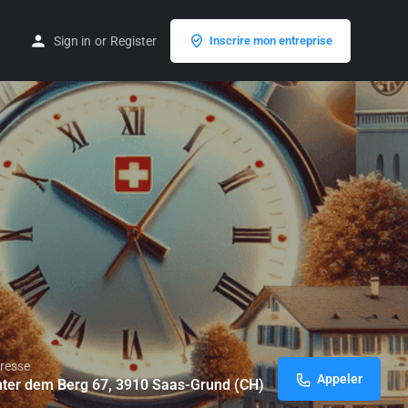
Sign in
or
Register
Inscrire mon entreprise
resse
Appeler
ter dem Berg 67, 3910 Saas-Grund (CH)