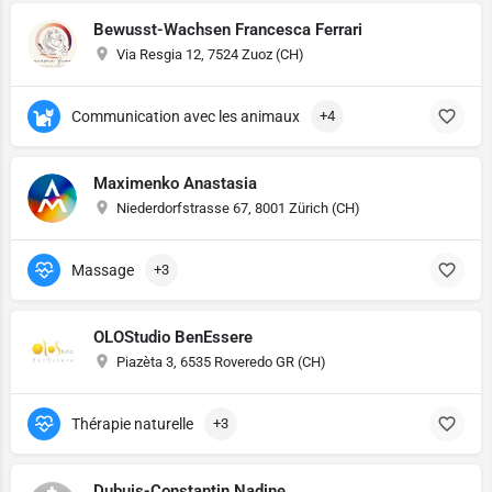
Bewusst-Wachsen Francesca Ferrari
Via Resgia 12, 7524 Zuoz (CH)
Communication avec les animaux
+4
Maximenko Anastasia
Niederdorfstrasse 67, 8001 Zürich (CH)
Massage
+3
OLOStudio BenEssere
Piazèta 3, 6535 Roveredo GR (CH)
Thérapie naturelle
+3
Dubuis-Constantin Nadine