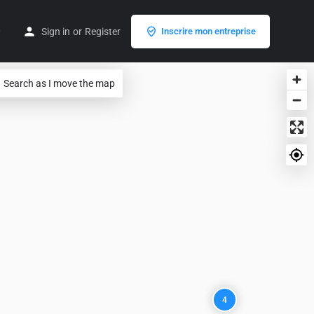
Sign in
or
Register
Inscrire mon entreprise
Search as I move the map
4